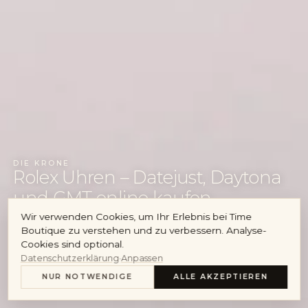
Audemars Piguet
Cartier
Konto
DIE KRONE
Rolex Uhren – Datejust, Daytona
und GMT online kaufen
Wir verwenden Cookies, um Ihr Erlebnis bei Time
Boutique zu verstehen und zu verbessern. Analyse-
UHREN ANSEHEN
Cookies sind optional.
Datenschutzerklärung
·
Anpassen
ROLEX VERKAUFEN
NUR NOTWENDIGE
ALLE AKZEPTIEREN