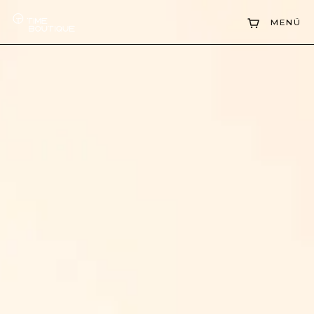
Kollektionen
MENÜ
Uhrenankauf
Service
Geschichte
Horology Hub
Kontakt