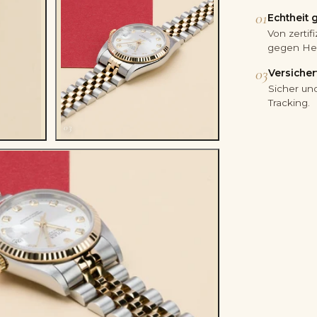
01
Echtheit 
Von zerti
gegen Her
03
Versicher
Sicher und
Tracking.
03