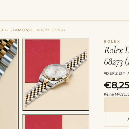
 BIG DIAMOND | 68273 (1993)
ROLEX
Rolex D
68273 (
DERZEIT
€8,2
Keine MwSt.,
02