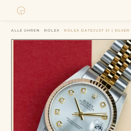
Uhren
ALLE UHREN
·
ROLEX
·
ROLEX DATEJUST 31 | SILVER
Kollektionen
Uhrenankauf
Service
Geschichte
Horology Hub
Kontakt