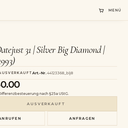
MENÜ
atejust 31 | Silver Big Diamond |
1993)
Art.-Nr.
44123368_blj8
 AUSVERKAUFT
50.00
 Differenzbesteuerung nach §25a UStG.
AUSVERKAUFT
ANRUFEN
ANFRAGEN