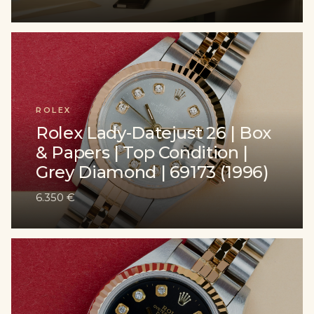
ROLEX
Rolex Lady-Datejust 26 | Box
& Papers | Top Condition |
Grey Diamond | 69173 (1996)
6.350 €