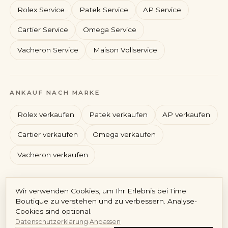
Rolex Service
Patek Service
AP Service
Cartier Service
Omega Service
Vacheron Service
Maison Vollservice
Rolex
Patek Philippe
ANKAUF NACH MARKE
Audemars Piguet
Cartier
Rolex verkaufen
Patek verkaufen
AP verkaufen
Cartier verkaufen
Omega verkaufen
Vacheron verkaufen
Konto
Wir verwenden Cookies, um Ihr Erlebnis bei Time
DE
/
EN
Boutique zu verstehen und zu verbessern. Analyse-
Cookies sind optional.
Impressum
Datenschutz
AGB
Widerruf
Vertrag widerrufen
Datenschutzerklärung
·
Anpassen
Cookie-Richtlinie
Cookie-Einstellungen