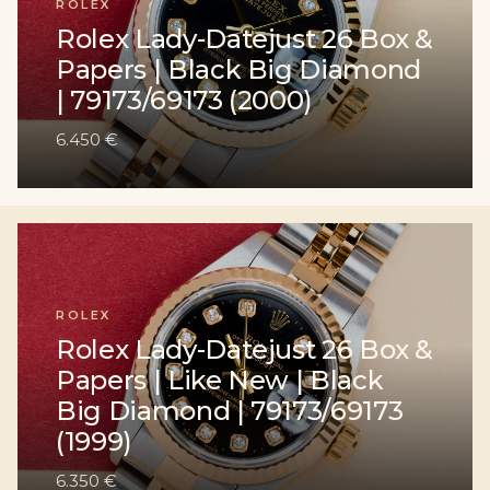
ROLEX
Rolex Lady-Datejust 26 Box &
Papers | Black Big Diamond
| 79173/69173 (2000)
6.450 €
ROLEX
Rolex Lady-Datejust 26 Box &
Papers | Like New | Black
Big Diamond | 79173/69173
(1999)
6.350 €