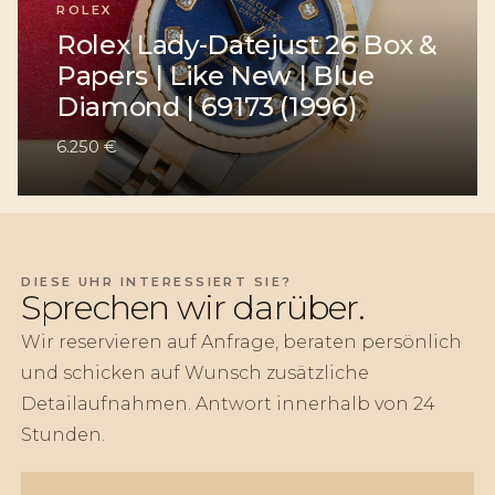
ROLEX
Rolex Lady-Datejust 26 Box &
Papers | Like New | Blue
Diamond | 69173 (1996)
6.250 €
DIESE UHR INTERESSIERT SIE?
Sprechen wir darüber.
Wir reservieren auf Anfrage, beraten persönlich
und schicken auf Wunsch zusätzliche
Detailaufnahmen. Antwort innerhalb von 24
Stunden.