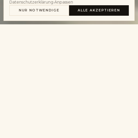
Datenschutzerklärung
·
Anpassen
MAISON VOLLSERVICE
NUR NOTWENDIGE
ALLE AKZEPTIEREN
AUS DER WERKSTATT · CARTIER
K
omplettrevision, Glaswechsel,
Wasserdichtigkeit, Batteriewechsel,
Lederband-Pflege. Für Tank Must, Tank
Française, Santos Galbée, Ballon Bleu, Panthère,
Pasha und weitere Cartier-Ikonen.
Cartier ist anders. Mechanische und Quarz-