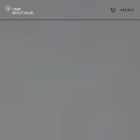
Kollektionen
MENÜ
Uhrenankauf
Service
Geschichte
Horology Hub
Kontakt