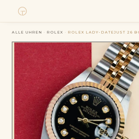
Uhren
ALLE UHREN
·
ROLEX
·
ROLEX LADY-DATEJUST 26 BO
Kollektionen
Uhrenankauf
Service
Geschichte
Horology Hub
Kontakt