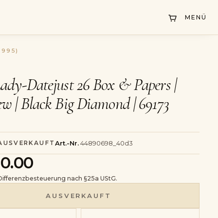
MENÜ
1995)
ady-Datejust 26 Box & Papers |
w | Black Big Diamond | 69173
Art.-Nr.
44890698_40d3
 AUSVERKAUFT
0.00
 Differenzbesteuerung nach §25a UStG.
AUSVERKAUFT