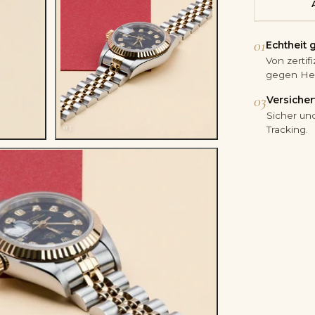
01
Echtheit 
Von zerti
gegen Her
03
Versicher
Sicher und
03
Tracking.