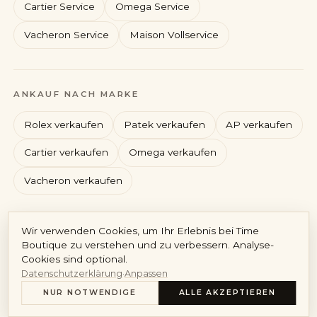
Cartier Service
Omega Service
Vacheron Service
Maison Vollservice
Rolex
Patek Philippe
ANKAUF NACH MARKE
Audemars Piguet
Cartier
Rolex verkaufen
Patek verkaufen
AP verkaufen
Cartier verkaufen
Omega verkaufen
Vacheron verkaufen
Konto
Wir verwenden Cookies, um Ihr Erlebnis bei Time
DE
/
EN
Boutique zu verstehen und zu verbessern. Analyse-
Cookies sind optional.
Impressum
Datenschutz
AGB
Widerruf
Vertrag widerrufen
Datenschutzerklärung
·
Anpassen
Cookie-Richtlinie
Cookie-Einstellungen
© 2026 Time Boutique GmbH · HRB 310575 München · GF Maximilian
NUR NOTWENDIGE
ALLE AKZEPTIEREN
Scheuermeyer · USt-IdNr. DE461665835