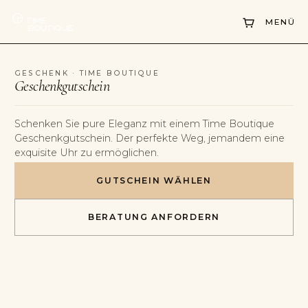
MENÜ
Uhren
GESCHENK · TIME BOUTIQUE
Geschenkgutschein
Kollektionen
Uhrenankauf
Schenken Sie pure Eleganz mit einem Time Boutique
Geschenkgutschein. Der perfekte Weg, jemandem eine
Service
exquisite Uhr zu ermöglichen.
Geschichte
GUTSCHEIN WÄHLEN
Horology Hub
BERATUNG ANFORDERN
Kontakt