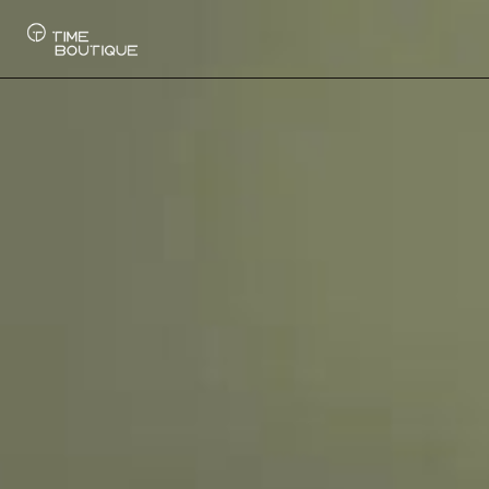
Uhren
Kollektionen
Uhrenankauf
Service
Geschichte
Horology Hub
Kontakt