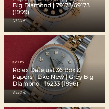
Big Diamond | 79173/69173
(1999)
6.350 €
ROLEX
Rolex Datejust 36 Box &
Papers | Like New | Grey Big
Diamond | 16233 (1996)
8.250 €