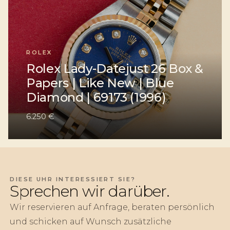
ROLEX
Rolex Lady-Datejust 26 Box &
Papers | Like New | Blue
Diamond | 69173 (1996)
6.250 €
DIESE UHR INTERESSIERT SIE?
Sprechen wir darüber.
Wir reservieren auf Anfrage, beraten persönlich
und schicken auf Wunsch zusätzliche