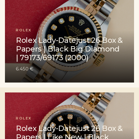
ROLEX
Rolex Lady-Datejust 26 Box &
Papers | Black Big Diamond
| 79173/69173 (2000)
6.450 €
ROLEX
Rolex Lady-Datejust 26 Box &
Papers | Like New | Black