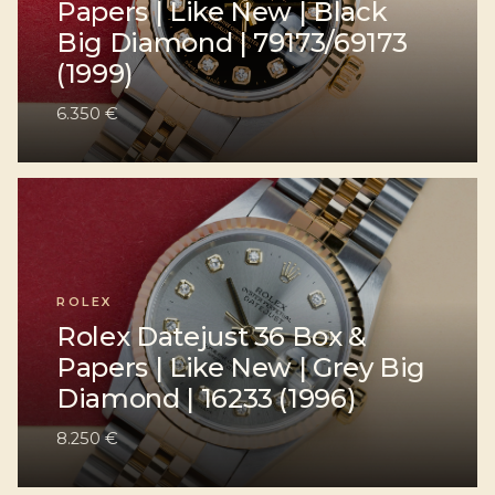
Papers | Like New | Black
Big Diamond | 79173/69173
(1999)
6.350 €
ROLEX
Rolex Datejust 36 Box &
Papers | Like New | Grey Big
Diamond | 16233 (1996)
8.250 €