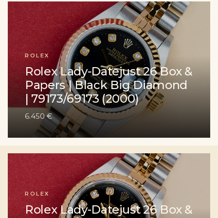
ROLEX
Rolex Lady-Datejust 26 Box &
Papers | Black Big Diamond
| 79173/69173 (2000)
6.450 €
ROLEX
Rolex Lady-Datejust 26 Box &