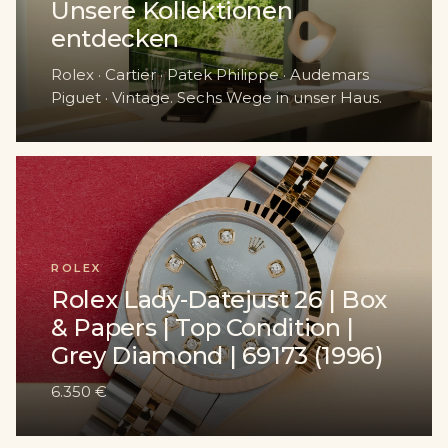
Unsere Kollektionen
entdecken
Rolex · Cartier · Patek Philippe · Audemars
Piguet · Vintage. Sechs Wege in unser Haus.
ROLEX
Rolex Lady-Datejust 26 | Box
& Papers | Top Condition |
Grey Diamond | 69173 (1996)
6.350 €