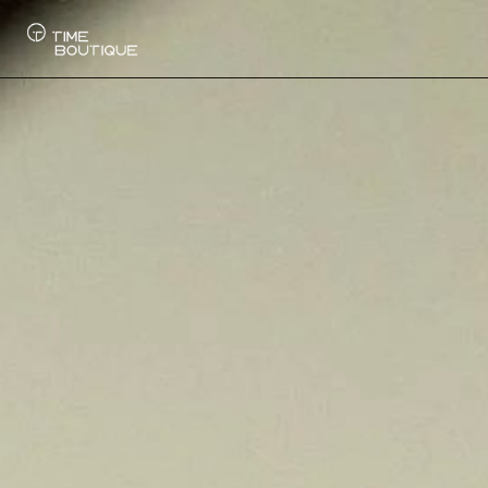
Uhren
Kollektionen
Uhrenankauf
Service
Geschichte
Horology Hub
Kontakt