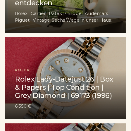
entdecken
Rolex · Cartier · Patek Philippe · Audemars
Piguet · Vintage. Sechs Wege in unser Haus.
ROLEX
Rolex Lady-Datejust 26 | Box
& Papers | Top Condition |
Grey Diamond | 69173 (1996)
6.350 €