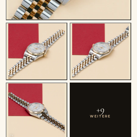
01
02
03
+
9
WEITERE
04