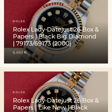
ROLEX
Rolex Lady-Datejust 26 Box &
Papers | Black Big Diamond
| 79173/69173 (2000)
6.450 €
ROLEX
Rolex Lady-Datejust 26 Box &
Papers | Like New | Black