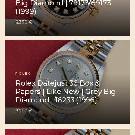
Big Diamond | 79173/69173
(1999)
6.350 €
ROLEX
Rolex Datejust 36 Box &
Papers | Like New | Grey Big
Diamond | 16233 (1996)
8.250 €