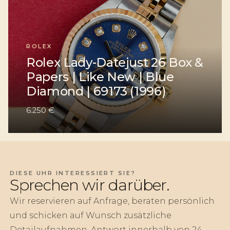
ROLEX
Rolex Lady-Datejust 26 Box &
Papers | Like New | Blue
Diamond | 69173 (1996)
6.250 €
DIESE UHR INTERESSIERT SIE?
Sprechen wir darüber.
Wir reservieren auf Anfrage, beraten persönlich
und schicken auf Wunsch zusätzliche
Detailaufnahmen. Antwort innerhalb von 24