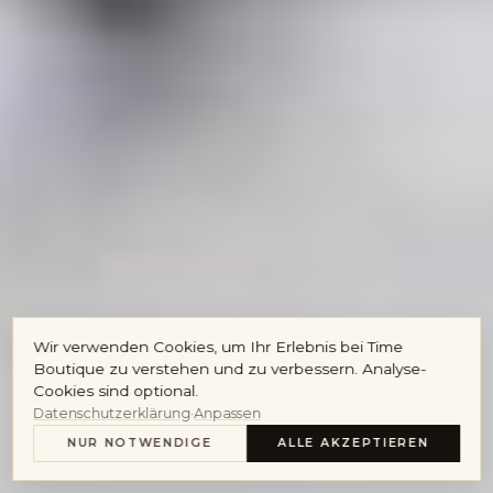
Audemars Piguet
Cartier
Konto
Wir verwenden Cookies, um Ihr Erlebnis bei Time
HOROLOGY HUB · JOURNAL DER MAISON
Horology Hub.
Boutique zu verstehen und zu verbessern. Analyse-
Cookies sind optional.
Datenschutzerklärung
·
Anpassen
EXPERTENGUIDES
NUR NOTWENDIGE
ALLE AKZEPTIEREN