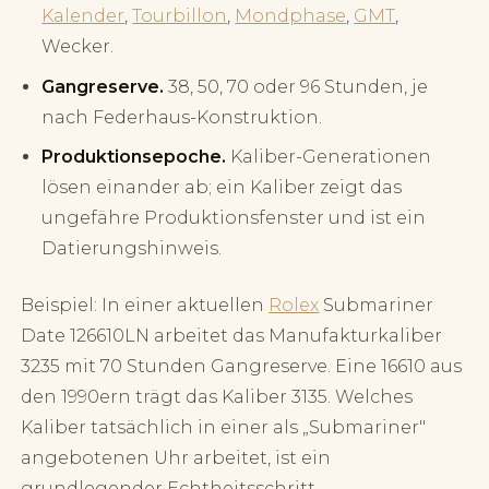
Kalender
,
Tourbillon
,
Mondphase
,
GMT
,
Wecker.
Gangreserve.
38, 50, 70 oder 96 Stunden, je
nach Federhaus-Konstruktion.
Produktionsepoche.
Kaliber-Generationen
lösen einander ab; ein Kaliber zeigt das
ungefähre Produktionsfenster und ist ein
Datierungshinweis.
Beispiel: In einer aktuellen
Rolex
Submariner
Date 126610LN arbeitet das Manufakturkaliber
3235 mit 70 Stunden Gangreserve. Eine 16610 aus
den 1990ern trägt das Kaliber 3135. Welches
Kaliber tatsächlich in einer als „Submariner"
angebotenen Uhr arbeitet, ist ein
grundlegender Echtheitsschritt.