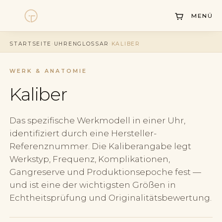
MENÜ
Uhren
STARTSEITE
·
UHRENGLOSSAR
·
KALIBER
Kollektionen
Uhrenankauf
WERK & ANATOMIE
Kaliber
Service
Geschichte
Das spezifische Werkmodell in einer Uhr,
identifiziert durch eine Hersteller-
Horology Hub
Referenznummer. Die Kaliberangabe legt
Kontakt
Werkstyp, Frequenz, Komplikationen,
Gangreserve und Produktionsepoche fest —
und ist eine der wichtigsten Größen in
Echtheitsprüfung und Originalitätsbewertung.