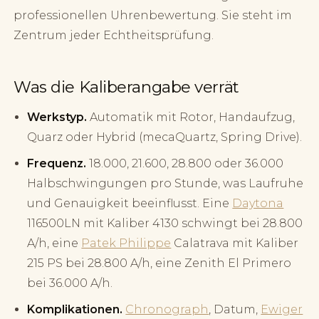
professionellen Uhrenbewertung. Sie steht im
Zentrum jeder Echtheitsprüfung.
Was die Kaliberangabe verrät
Werkstyp.
Automatik mit Rotor, Handaufzug,
Quarz oder Hybrid (mecaQuartz, Spring Drive).
Frequenz.
18.000, 21.600, 28.800 oder 36.000
Halbschwingungen pro Stunde, was Laufruhe
und Genauigkeit beeinflusst. Eine
Daytona
116500LN mit Kaliber 4130 schwingt bei 28.800
A/h, eine
Patek Philippe
Calatrava mit Kaliber
215 PS bei 28.800 A/h, eine Zenith El Primero
bei 36.000 A/h.
Komplikationen.
Chronograph
, Datum,
Ewiger