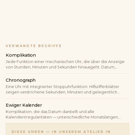
VERWANDTE BEGRIFFE
Komplikation
Jede Funktion einer mechanischen Uhr, die über die Anzeige
von Stunden, Minuten und Sekunden hinausgeht. Datum,
Chronograph, Mondphase, GMT, Ewiger Kalender,
Minutenrepetition — alles Komplikationen. Der Begriff misst die
Chronograph
mechanische Tiefe einer Uhr.
Eine Uhr mit integrierter Stoppuhrfunktion. Hilfszifferblätter
zeigen verstrichene Sekunden, Minuten und gelegentlich
Stunden; Drücker steuern Start, Stopp und Rückstellung.
Ewiger Kalender
Komplikation, die das Datum darstellt und alle
Kalenderirregularitäten — unterschiedliche Monatslängen,
Schaltjahre — automatisch berücksichtigt. Ein korrekt
eingestellter ewiger Kalender benötigt bis zum Jahr 2100 keine
DIESE UHREN — IN UNSEREM ATELIER IN
manuelle Korrektur.