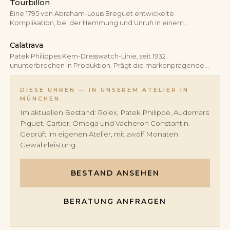
Tourbillon
manuelle Korrektur.
Eine 1795 von Abraham-Louis Breguet entwickelte
Komplikation, bei der Hemmung und Unruh in einem
rotierenden Käfig sitzen — die durch die Schwerkraft
verursachten Lagenfehler werden so statistisch ausgemittelt.
Calatrava
Patek Philippes Kern-Dresswatch-Linie, seit 1932
ununterbrochen in Produktion. Prägt die markenprägende
„rund, schlicht, nur Zeit"-Ästhetik und gilt branchenweit als
Referenz für runde Schweizer Dresswatches.
DIESE UHREN — IN UNSEREM ATELIER IN
MÜNCHEN.
Im aktuellen Bestand: Rolex, Patek Philippe, Audemars
Piguet, Cartier, Omega und Vacheron Constantin.
Geprüft im eigenen Atelier, mit zwölf Monaten
Gewährleistung.
BESTAND ANSEHEN
BERATUNG ANFRAGEN