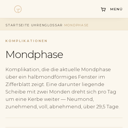
MENÜ
Uhren
STARTSEITE
·
UHRENGLOSSAR
·
MONDPHASE
Kollektionen
KOMPLIKATIONEN
Uhrenankauf
Mondphase
Service
Geschichte
Komplikation, die die aktuelle Mondphase
über ein halbmondförmiges Fenster im
Horology Hub
Zifferblatt zeigt. Eine darunter liegende
Scheibe mit zwei Monden dreht sich pro Tag
Kontakt
um eine Kerbe weiter — Neumond,
zunehmend, voll, abnehmend, über 29,5 Tage.