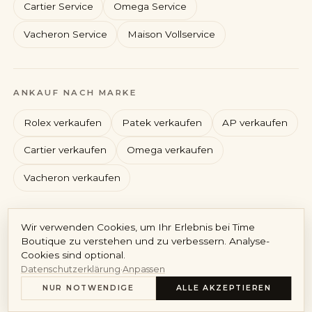
Cartier Service
Omega Service
Vacheron Service
Maison Vollservice
Rolex
Patek Philippe
ANKAUF NACH MARKE
Audemars Piguet
Cartier
Rolex verkaufen
Patek verkaufen
AP verkaufen
Cartier verkaufen
Omega verkaufen
Vacheron verkaufen
Konto
Wir verwenden Cookies, um Ihr Erlebnis bei Time
DE
/
EN
Boutique zu verstehen und zu verbessern. Analyse-
Cookies sind optional.
Impressum
Datenschutz
AGB
Widerruf
Vertrag widerrufen
Datenschutzerklärung
·
Anpassen
Cookie-Richtlinie
Cookie-Einstellungen
© 2026 Time Boutique GmbH · HRB 310575 München · GF Maximilian
NUR NOTWENDIGE
ALLE AKZEPTIEREN
Scheuermeyer · USt-IdNr. DE461665835