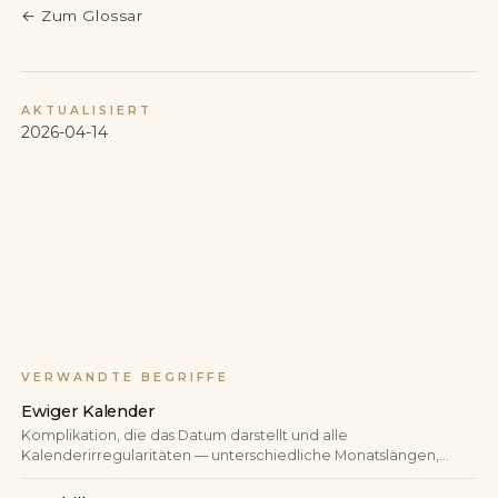
←
Zum Glossar
AKTUALISIERT
2026-04-14
VERWANDTE BEGRIFFE
Ewiger Kalender
Komplikation, die das Datum darstellt und alle
Kalenderirregularitäten — unterschiedliche Monatslängen,
Schaltjahre — automatisch berücksichtigt. Ein korrekt
eingestellter ewiger Kalender benötigt bis zum Jahr 2100 keine