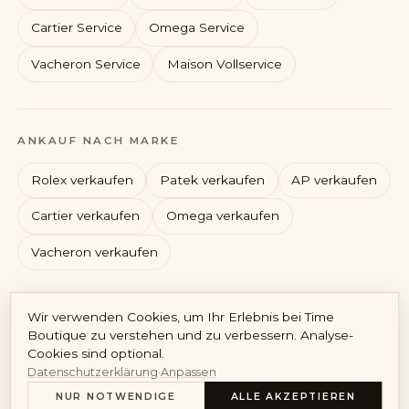
Cartier Service
Omega Service
Vacheron Service
Maison Vollservice
Rolex
Patek Philippe
ANKAUF NACH MARKE
Audemars Piguet
Cartier
Rolex verkaufen
Patek verkaufen
AP verkaufen
Cartier verkaufen
Omega verkaufen
Vacheron verkaufen
Konto
Wir verwenden Cookies, um Ihr Erlebnis bei Time
DE
/
EN
Boutique zu verstehen und zu verbessern. Analyse-
Cookies sind optional.
Impressum
Datenschutz
AGB
Widerruf
Vertrag widerrufen
Datenschutzerklärung
·
Anpassen
Cookie-Richtlinie
Cookie-Einstellungen
© 2026 Time Boutique GmbH · HRB 310575 München · GF Maximilian
NUR NOTWENDIGE
ALLE AKZEPTIEREN
Scheuermeyer · USt-IdNr. DE461665835