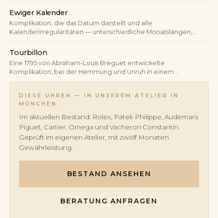
Stunden; Drücker steuern Start, Stopp und Rückstellung.
Ewiger Kalender
Komplikation, die das Datum darstellt und alle
Kalenderirregularitäten — unterschiedliche Monatslängen,
Schaltjahre — automatisch berücksichtigt. Ein korrekt
eingestellter ewiger Kalender benötigt bis zum Jahr 2100 keine
Tourbillon
manuelle Korrektur.
Eine 1795 von Abraham-Louis Breguet entwickelte
Komplikation, bei der Hemmung und Unruh in einem
rotierenden Käfig sitzen — die durch die Schwerkraft
verursachten Lagenfehler werden so statistisch ausgemittelt.
DIESE UHREN — IN UNSEREM ATELIER IN
MÜNCHEN.
Im aktuellen Bestand: Rolex, Patek Philippe, Audemars
Piguet, Cartier, Omega und Vacheron Constantin.
Geprüft im eigenen Atelier, mit zwölf Monaten
Gewährleistung.
BESTAND ANSEHEN
BERATUNG ANFRAGEN