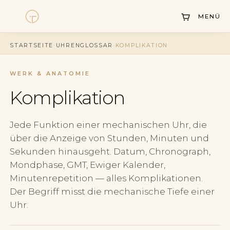
MENÜ
Uhren
STARTSEITE
·
UHRENGLOSSAR
·
KOMPLIKATION
Kollektionen
WERK & ANATOMIE
Uhrenankauf
Komplikation
Service
Jede Funktion einer mechanischen Uhr, die
Geschichte
über die Anzeige von Stunden, Minuten und
Horology Hub
Sekunden hinausgeht. Datum, Chronograph,
Mondphase, GMT, Ewiger Kalender,
Kontakt
Minutenrepetition — alles Komplikationen.
Der Begriff misst die mechanische Tiefe einer
Uhr.