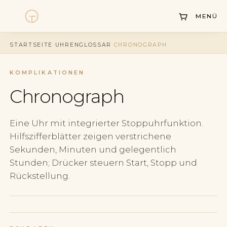
MENÜ
Uhren
STARTSEITE
·
UHRENGLOSSAR
·
CHRONOGRAPH
Kollektionen
KOMPLIKATIONEN
Uhrenankauf
Chronograph
Service
Eine Uhr mit integrierter Stoppuhrfunktion.
Geschichte
Hilfszifferblätter zeigen verstrichene
Horology Hub
Sekunden, Minuten und gelegentlich
Stunden; Drücker steuern Start, Stopp und
Kontakt
Rückstellung.