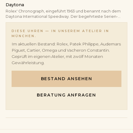
eingestellter ewiger Kalender benötigt bis zum Jahr 2100 keine
Daytona
manuelle Korrektur.
Rolex' Chronograph, eingeführt 1963 und benannt nach dem
Daytona International Speedway. Der begehrteste Serien-
Chronograph der Marke und eine der meistgehandelten Uhren
des Sekundärmarktes.
DIESE UHREN — IN UNSEREM ATELIER IN
MÜNCHEN.
Im aktuellen Bestand: Rolex, Patek Philippe, Audemars
Piguet, Cartier, Omega und Vacheron Constantin.
Geprüft im eigenen Atelier, mit zwölf Monaten
Gewährleistung.
BESTAND ANSEHEN
BERATUNG ANFRAGEN