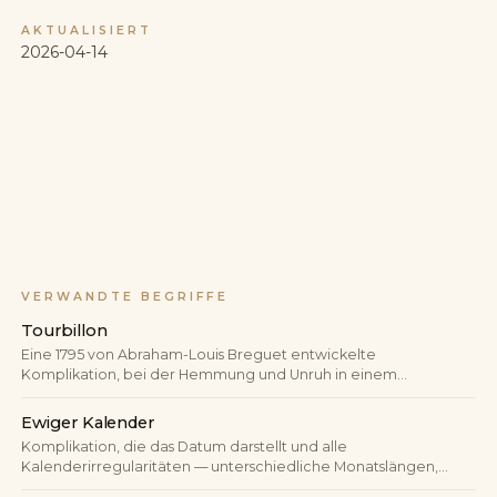
AKTUALISIERT
2026-04-14
VERWANDTE BEGRIFFE
Tourbillon
Eine 1795 von Abraham-Louis Breguet entwickelte
Komplikation, bei der Hemmung und Unruh in einem
rotierenden Käfig sitzen — die durch die Schwerkraft
verursachten Lagenfehler werden so statistisch ausgemittelt.
Ewiger Kalender
Komplikation, die das Datum darstellt und alle
Kalenderirregularitäten — unterschiedliche Monatslängen,
Schaltjahre — automatisch berücksichtigt. Ein korrekt