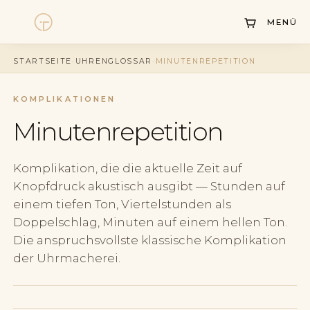
MENÜ
Uhren
STARTSEITE
·
UHRENGLOSSAR
·
MINUTENREPETITION
Kollektionen
KOMPLIKATIONEN
Uhrenankauf
Minutenrepetition
Service
Geschichte
Komplikation, die die aktuelle Zeit auf
Knopfdruck akustisch ausgibt — Stunden auf
Horology Hub
einem tiefen Ton, Viertelstunden als
Doppelschlag, Minuten auf einem hellen Ton.
Kontakt
Die anspruchsvollste klassische Komplikation
der Uhrmacherei.