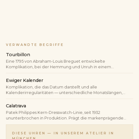
VERWANDTE BEGRIFFE
Tourbillon
Eine 1795 von Abraham-Louis Breguet entwickelte
Komplikation, bei der Hemmung und Unruh in einem
rotierenden Käfig sitzen — die durch die Schwerkraft
verursachten Lagenfehler werden so statistisch ausgemittelt.
Ewiger Kalender
Komplikation, die das Datum darstellt und alle
Kalenderirregularitäten — unterschiedliche Monatslängen,
Schaltjahre — automatisch berücksichtigt. Ein korrekt
eingestellter ewiger Kalender benötigt bis zum Jahr 2100 keine
Calatrava
manuelle Korrektur.
Patek Philippes Kern-Dresswatch-Linie, seit 1932
ununterbrochen in Produktion. Prägt die markenprägende
„rund, schlicht, nur Zeit"-Ästhetik und gilt branchenweit als
Referenz für runde Schweizer Dresswatches.
DIESE UHREN — IN UNSEREM ATELIER IN
MÜNCHEN.