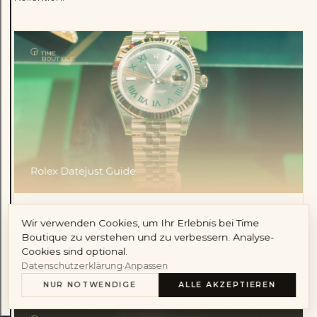
Audemars Piguet
Cartier
Konto
29. JUNI 2026
Wir verwenden Cookies, um Ihr Erlebnis bei Time
Rolex Datejust, die Referenz, an der sich alle
Boutique zu verstehen und zu verbessern. Analyse-
anderen messen
Cookies sind optional.
ARTIKEL LESEN
→
Datenschutzerklärung
·
Anpassen
NUR NOTWENDIGE
ALLE AKZEPTIEREN
INHALT