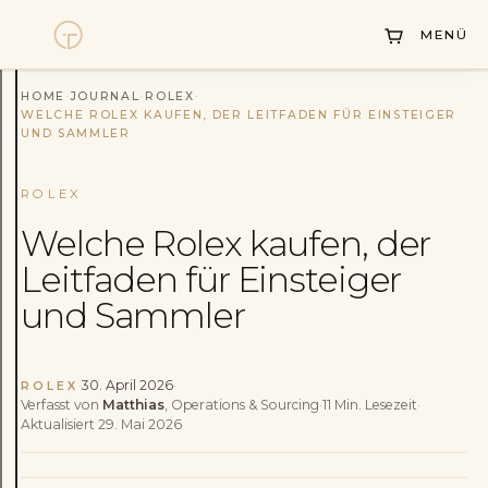
Kollektionen
MENÜ
Uhrenankauf
Service
HOME
·
JOURNAL
·
ROLEX
·
WELCHE ROLEX KAUFEN, DER LEITFADEN FÜR EINSTEIGER
UND SAMMLER
Geschichte
Horology Hub
ROLEX
Welche Rolex kaufen, der
Kontakt
Leitfaden für Einsteiger
und Sammler
·
30. April 2026
·
ROLEX
Verfasst von
Matthias
, Operations & Sourcing
·
11
Min.
Lesezeit
·
Aktualisiert
29. Mai 2026