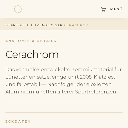
MENÜ
Uhren
STARTSEITE
·
UHRENGLOSSAR
·
CERACHROM
Kollektionen
ANATOMIE & DETAILS
Uhrenankauf
Cerachrom
Service
Das von Rolex entwickelte Keramikmaterial für
Geschichte
Lünetteneinsätze, eingeführt 2005. Kratzfest
Horology Hub
und farbstabil — Nachfolger der eloxierten
Aluminiumlünetten älterer Sportreferenzen.
Kontakt
ECKDATEN