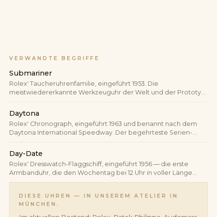
VERWANDTE BEGRIFFE
Submariner
Rolex' Taucheruhrenfamilie, eingeführt 1953. Die
meistwiedererkannte Werkzeuguhr der Welt und der Prototyp
der Luxus-Sportuhr.
Daytona
Rolex' Chronograph, eingeführt 1963 und benannt nach dem
Daytona International Speedway. Der begehrteste Serien-
Chronograph der Marke und eine der meistgehandelten Uhren
des Sekundärmarktes.
Day-Date
Rolex' Dresswatch-Flaggschiff, eingeführt 1956 — die erste
Armbanduhr, die den Wochentag bei 12 Uhr in voller Länge
anzeigte. Ausschließlich in Edelmetall gefertigt, traditionell auf
dem President-Armband.
DIESE UHREN — IN UNSEREM ATELIER IN
MÜNCHEN.