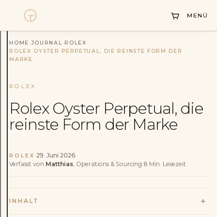
Kollektionen
MENÜ
Uhrenankauf
Service
HOME
·
JOURNAL
·
ROLEX
·
ROLEX OYSTER PERPETUAL, DIE REINSTE FORM DER
MARKE
Geschichte
Horology Hub
ROLEX
Rolex Oyster Perpetual, die
Kontakt
reinste Form der Marke
·
29. Juni 2026
·
ROLEX
Verfasst von
Matthias
, Operations & Sourcing
·
8
Min.
Lesezeit
+
INHALT