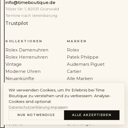
info@timeboutique.de
Tölzer Str. 1, 82031 Grünwald
Audemars Piguet
Cartier
Termine nach Vereinbarung
Trustpilot
KOLLEKTIONEN
MARKEN
Rolex Damenuhren
Rolex
Konto
Rolex Herrenuhren
Patek Philippe
Vintage
Audemars Piguet
Moderne Uhren
Cartier
Neuankünfte
Alle Marken
Alle Kollektionen
Wir verwenden Cookies, um Ihr Erlebnis bei Time
Boutique zu verstehen und zu verbessern. Analyse-
SERVICE
HAUS
Cookies sind optional.
Datenschutzerklärung
·
Anpassen
Werkstatt-Service
Über uns
NUR NOTWENDIGE
ALLE AKZEPTIEREN
Uhrenankauf
Journal
INHALT
Versand
Erfahrungen