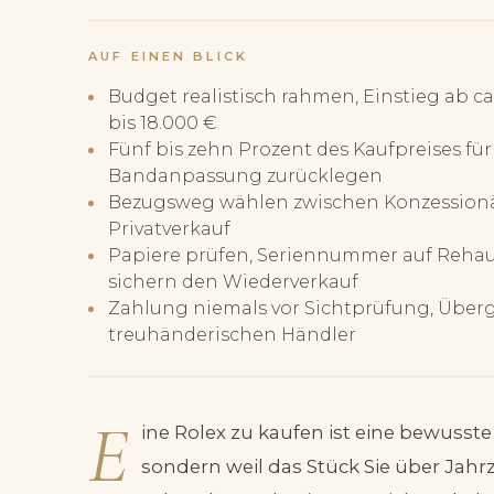
AUF EINEN BLICK
Budget realistisch rahmen, Einstieg ab ca.
bis 18.000 €
Fünf bis zehn Prozent des Kaufpreises für
Bandanpassung zurücklegen
Bezugsweg wählen zwischen Konzessionä
Privatverkauf
Papiere prüfen, Seriennummer auf Rehaut,
sichern den Wiederverkauf
Zahlung niemals vor Sichtprüfung, Über
treuhänderischen Händler
E
ine Rolex zu kaufen ist eine bewusst
sondern weil das Stück Sie über Jahr