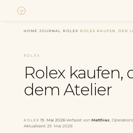
Uhren
HOME
·
JOURNAL
·
ROLEX
·
ROLEX KAUFEN, DER L
Kollektionen
ROLEX
Uhrenankauf
Rolex kaufen, 
Service
dem Atelier
Geschichte
Horology Hub
·
15. Mai 2026
·
Verfasst von
Matthias
, Operation
ROLEX
Aktualisiert
29. Mai 2026
Kontakt