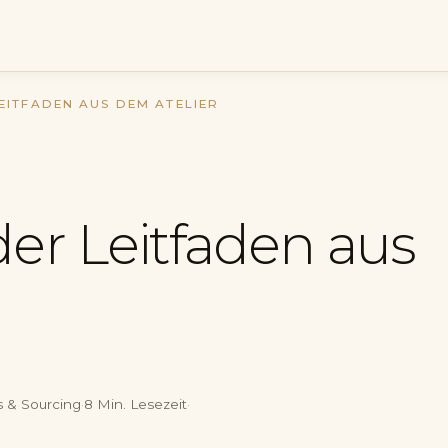
EITFADEN AUS DEM ATELIER
der Leitfaden aus
s & Sourcing
·
8
Min.
Lesezeit
·