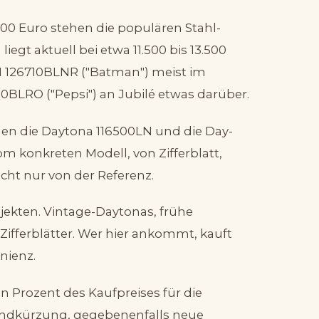
000 Euro stehen die populären Stahl-
iegt aktuell bei etwa 11.500 bis 13.500
I 126710BLNR ("Batman") meist im
710BLRO ("Pepsi") an Jubilé etwas darüber.
elen die Daytona 116500LN und die Day-
om konkreten Modell, von Zifferblatt,
cht nur von der Referenz.
ekten. Vintage-Daytonas, frühe
ifferblätter. Wer hier ankommt, kauft
nienz.
hn Prozent des Kaufpreises für die
Bandkürzung, gegebenenfalls neue