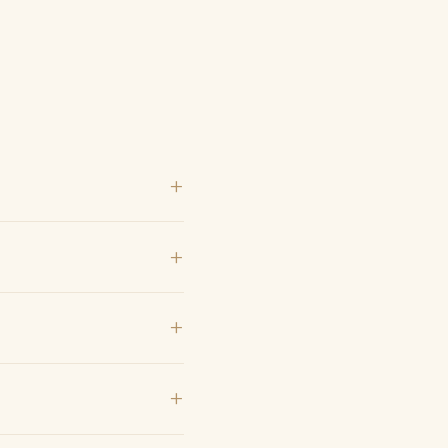
+
+
+
+