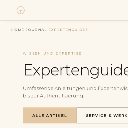
Uhren
HOME
·
JOURNAL
·
EXPERTENGUIDES
Kollektionen
WISSEN UND EXPERTISE
Uhrenankauf
Expertenguid
Service
Umfassende Anleitungen und Expertenwisse
Geschichte
bis zur Authentifizierung.
Horology Hub
ALLE ARTIKEL
SERVICE & WER
Kontakt