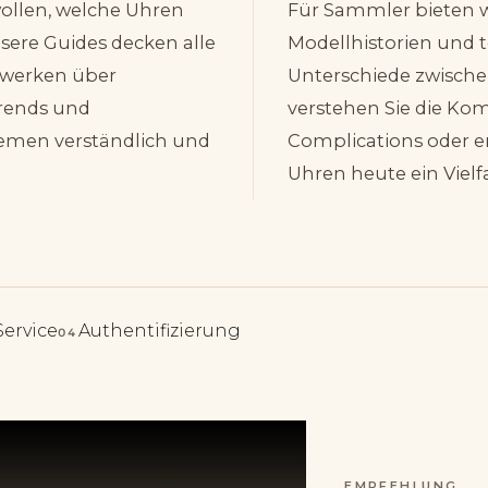
ollen, welche Uhren
Für Sammler bieten wi
sere Guides decken alle
Modellhistorien und 
rwerken über
Unterschiede zwische
trends und
verstehen Sie die Kom
emen verständlich und
Complications oder 
Uhren heute ein Vielfa
Service
Authentifizierung
04
EMPFEHLUNG