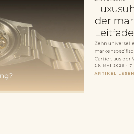
Luxusuh
der mar
Leitfad
Zehn universell
markenspezifisc
Cartier, aus der
29. MAI 2026
· 7
ARTIKEL LESE