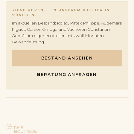
Moderne Sport- und Taucheruhren tragen verschraubte
Kronen mit mehrlagigen Dichtungssystemen; Vintage- und
DIESE UHREN — IN UNSEREM ATELIER IN
Kleideruhren überwiegend Push-Kronen.
MÜNCHEN.
Im aktuellen Bestand: Rolex, Patek Philippe, Audemars
Piguet, Cartier, Omega und Vacheron Constantin.
Geprüft im eigenen Atelier, mit zwölf Monaten
Gewährleistung.
BESTAND ANSEHEN
BERATUNG ANFRAGEN