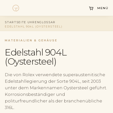
MENÜ
Uhren
STARTSEITE
·
UHRENGLOSSAR
·
EDELSTAHL 904L (OYSTERSTEEL)
Kollektionen
Uhrenankauf
MATERIALIEN & GEHÄUSE
Edelstahl 904L
Service
(Oystersteel)
Geschichte
Horology Hub
Die von Rolex verwendete superaustenitische
Edelstahllegierung der Sorte 904L, seit 2003
Kontakt
unter dem Markennamen Oystersteel geführt.
Korrosionsbeständiger und
politurfreundlicher als der branchenübliche
316L.