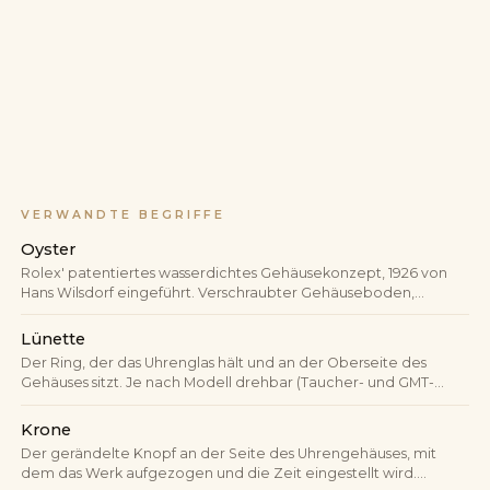
VERWANDTE BEGRIFFE
Oyster
Rolex' patentiertes wasserdichtes Gehäusekonzept, 1926 von
Hans Wilsdorf eingeführt. Verschraubter Gehäuseboden,
verschraubte Krone und gedichtetes Glas erzeugen eine
hermetische Schutzhülle für das Werk — das Gehäuseprinzip,
Lünette
das die moderne Sportuhr begründet hat.
Der Ring, der das Uhrenglas hält und an der Oberseite des
Gehäuses sitzt. Je nach Modell drehbar (Taucher- und GMT-
Lünetten) oder fest (geriffelt, glatt, mit Tachymeter-Skala).
Materialwahl und Funktion bestimmen Charakter und Wert
Krone
wesentlich mit.
Der gerändelte Knopf an der Seite des Uhrengehäuses, mit
dem das Werk aufgezogen und die Zeit eingestellt wird.