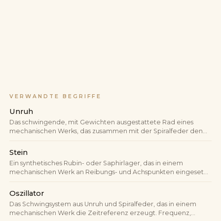
VERWANDTE BEGRIFFE
Unruh
Das schwingende, mit Gewichten ausgestattete Rad eines
mechanischen Werks, das zusammen mit der Spiralfeder den
Gang reguliert. Schwingt typischerweise mit 21.600 bis 36.000
Halbschwingungen pro Stunde und ist auf vielen Werken durch
Stein
den Sichtboden zu sehen.
Ein synthetisches Rubin- oder Saphirlager, das in einem
mechanischen Werk an Reibungs- und Achspunkten eingesetzt
wird. Steine senken Verschleiß, Reibung und
Schmiermittelbedarf gegenüber blanken Metall-auf-Metall-
Oszillator
Lagern.
Das Schwingsystem aus Unruh und Spiralfeder, das in einem
mechanischen Werk die Zeitreferenz erzeugt. Frequenz,