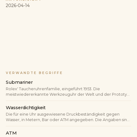
2026-04-14
VERWANDTE BEGRIFFE
Submariner
Rolex' Taucheruhrenfamilie, eingeführt 1953. Die
meistwiedererkannte Werkzeuguhr der Welt und der Prototyp
der Luxus-Sportuhr.
Wasserdichtigkeit
Die für eine Uhr ausgewiesene Druckbeständigkeit gegen
Wasser, in Metern, Bar oder ATM angegeben. Die Angaben sind
Laborwerte und entsprechen nicht direkt einer Tiefe, in der die
Uhr sicher getragen werden kann. Diese Lücke ist im
ATM
Verkaufsgespräch zentral.