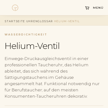
MENÜ
Uhren
STARTSEITE
·
UHRENGLOSSAR
·
HELIUM-VENTIL
Kollektionen
WASSERDICHTIGKEIT
Uhrenankauf
Helium-Ventil
Service
Geschichte
Einwege-Druckausgleichsventil in einer
professionellen Taucheruhr, das Helium
Horology Hub
ableitet, das sich während des
Sättigungstauchens im Gehäuse
Kontakt
angesammelt hat. Funktional notwendig nur
für Berufstaucher; auf den meisten
Konsumenten-Taucheruhren dekorativ.