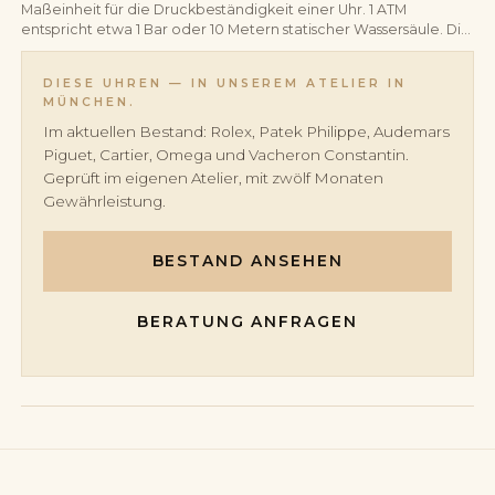
Maßeinheit für die Druckbeständigkeit einer Uhr. 1 ATM
entspricht etwa 1 Bar oder 10 Metern statischer Wassersäule. Die
ATM-Angabe ist ein Laborwert und entspricht nicht direkt der
Tiefe, in der die Uhr sicher getragen werden kann.
DIESE UHREN — IN UNSEREM ATELIER IN
MÜNCHEN.
Im aktuellen Bestand: Rolex, Patek Philippe, Audemars
Piguet, Cartier, Omega und Vacheron Constantin.
Geprüft im eigenen Atelier, mit zwölf Monaten
Gewährleistung.
BESTAND ANSEHEN
BERATUNG ANFRAGEN