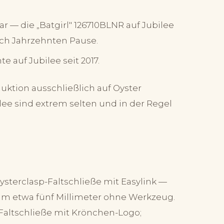
ar — die „Batgirl" 126710BLNR auf Jubilee
ch Jahrzehnten Pause.
e auf Jubilee seit 2017.
duktion ausschließlich auf Oyster
lee sind extrem selten und in der Regel
sterclasp-Faltschließe mit Easylink —
um etwa fünf Millimeter ohne Werkzeug.
 Faltschließe mit Krönchen-Logo;