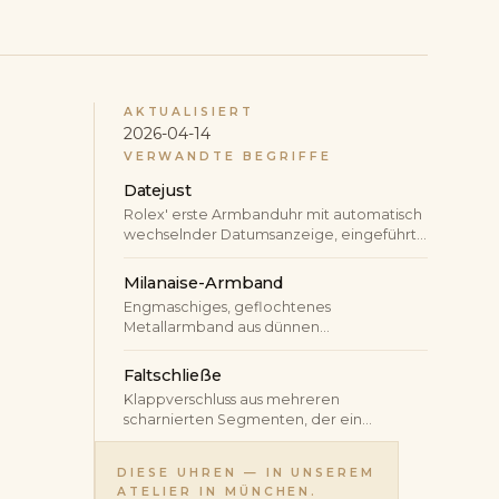
AKTUALISIERT
2026-04-14
VERWANDTE BEGRIFFE
Datejust
Rolex' erste Armbanduhr mit automatisch
wechselnder Datumsanzeige, eingeführt
1945 zum 40. Jubiläum der Marke — und
seither ununterbrochen in Produktion.
Milanaise-Armband
Engmaschiges, geflochtenes
Metallarmband aus dünnen
Drahtelementen — namengebend für die
mailändische Goldschmiedetradition des
Faltschließe
13. Jahrhunderts. Geschmeidig wie Stoff,
Klappverschluss aus mehreren
mit charakteristischem matten Schimmer;
scharnierten Segmenten, der ein
populär in der Uhrenwelt durch Omega,
Armband oder Lederband schließt, ohne
IWC, Breitling und zunehmend wieder im
dass das Band über sich selbst geführt
neoklassischen Segment.
DIESE UHREN — IN UNSEREM
werden muss. Schont die Lederkante, hält
ATELIER IN MÜNCHEN.