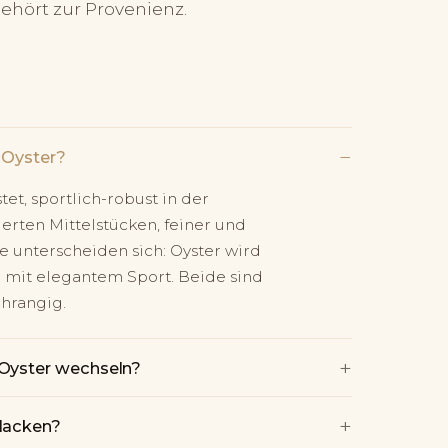
ehört zur Provenienz.
−
 Oyster?
et, sportlich-robust in der
ierten Mittelstücken, feiner und
 unterscheiden sich: Oyster wird
e mit elegantem Sport. Beide sind
chrangig.
+
 Oyster wechseln?
+
lacken?