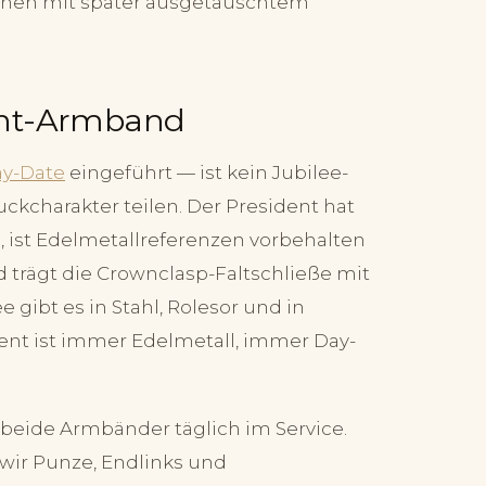
jenen mit später ausgetauschtem
ent-Armband
y-Date
eingeführt — ist kein Jubilee-
ckcharakter teilen. Der President hat
, ist Edelmetallreferenzen vorbehalten
d trägt die Crownclasp-Faltschließe mit
 gibt es in Stahl, Rolesor und in
dent ist immer Edelmetall, immer Day-
beide Armbänder täglich im Service.
 wir Punze, Endlinks und