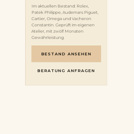
die Uhr sicher am Handgelenk und ist
heute Standard auf höherwertigen
Im aktuellen Bestand: Rolex,
Armbändern.
Patek Philippe, Audemars Piguet,
Cartier, Omega und Vacheron
Constantin. Geprüft im eigenen
Atelier, mit zwölf Monaten
Gewährleistung.
BESTAND ANSEHEN
BERATUNG ANFRAGEN