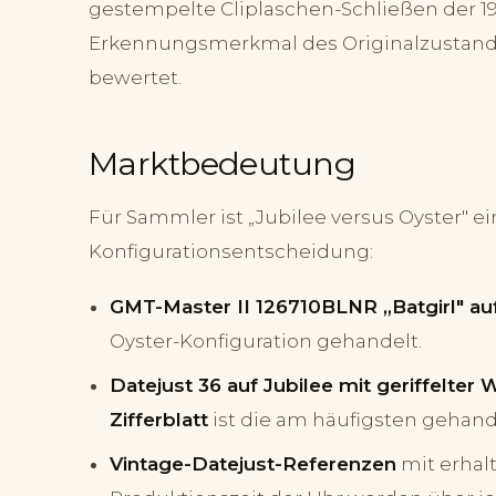
gestempelte Cliplaschen-Schließen der 19
Erkennungsmerkmal des Originalzustand
bewertet.
Marktbedeutung
Für Sammler ist „Jubilee versus Oyster" e
Konfigurationsentscheidung:
GMT-Master II 126710BLNR „Batgirl" auf
Oyster-Konfiguration gehandelt.
Datejust 36 auf Jubilee mit geriffelte
Zifferblatt
ist die am häufigsten gehand
Vintage-Datejust-Referenzen
mit erhal