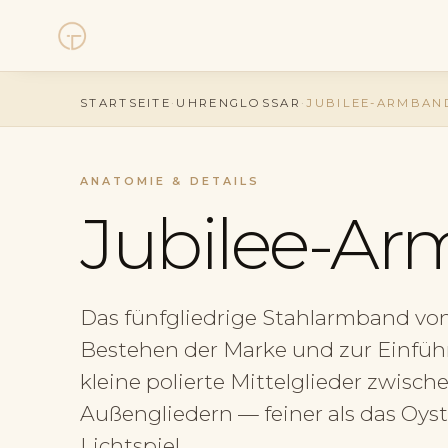
Uhren
STARTSEITE
·
UHRENGLOSSAR
·
JUBILEE-ARMBAN
Kollektionen
ANATOMIE & DETAILS
Uhrenankauf
Jubilee-A
Service
Das fünfgliedrige Stahlarmband von
Geschichte
Bestehen der Marke und zur Einführu
Horology Hub
kleine polierte Mittelglieder zwisc
Außengliedern — feiner als das Oyst
Kontakt
Lichtspiel.