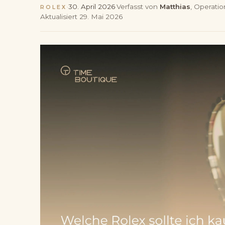
·
30. April 2026
·
Verfasst von
Matthias
, Operati
ROLEX
Aktualisiert
29. Mai 2026