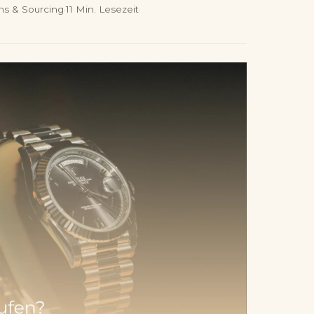
ons & Sourcing
·
11
Min.
Lesezeit
·