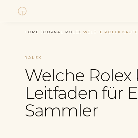
Uhren
HOME
·
JOURNAL
·
ROLEX
·
WELCHE ROLEX KAUFE
Kollektionen
ROLEX
Uhrenankauf
Welche Rolex 
Service
Leitfaden für 
Geschichte
Sammler
Horology Hub
Kontakt